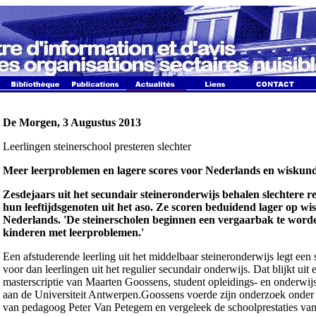
De Morgen, 3 Augustus 2013
Leerlingen steinerschool presteren slechter
Meer leerproblemen en lagere scores voor Nederlands en wiskun
Zesdejaars uit het secundair steineronderwijs behalen slechtere r
hun leeftijdsgenoten uit het aso. Ze scoren beduidend lager op w
Nederlands. 'De steinerscholen beginnen een vergaarbak te word
kinderen met leerproblemen.'
Een afstuderende leerling uit het middelbaar steineronderwijs legt een 
voor dan leerlingen uit het regulier secundair onderwijs. Dat blijkt uit 
masterscriptie van Maarten Goossens, student opleidings- en onderwi
aan de Universiteit Antwerpen.Goossens voerde zijn onderzoek onder
van pedagoog Peter Van Petegem en vergeleek de schoolprestaties va