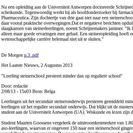
Na een opleiding aan de Universiteit Antwerpen doctoreerde Schrijne
scheikunde. Tegenwoordig werkt hij als hoofdonderzoeker bij farmaci
Pharmaceutica. Zijn dochtertje van drie gaat niet naar een steinerschoo
daar vooral praktische overwegingen.Dat er negatieve berichten opdu
slaagkansen van steinerleerlingen, noemt Schrijnemakers jammer. "Ik h
alleen maar goede ervaringen mee gehad. Een steineropleiding hoeft e
wetenschappelijke carrière helemaal niet uit te sluiten."
De Morgen
p.3 .pdf
Het Laatste Nieuws, 2 Augustus 2013
"Leerling steinerschool presteert minder dan op reguliere school"
Door: redactie
2/08/13 - 15u03 Bron: Belga
Leerlingen uit het secundair steineronderwijs presteren gemiddeld mi
leerlingen uit het regulier secundair onderwijs. Dat blijkt uit de master
student aan de Universiteit Antwerpen (UA). Wiskunde en lezen zijn d
Student Maarten Goossens vergeleek de uitstroomkenmerken van 1.80
aso-leerlingen, waarvan er ongeveer 150 naar een steinerschool ginge