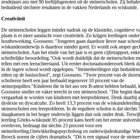
zesdejaars aso met 90 leeftijdsgenoten uit de steinerscholen. Zij beha
beduidend slechtere resultaten in de vakken Nederlands en wiskunde.
Creativiteit
De steinerscholen leggen minder nadruk op de klassieke, cognitieve v
plaats is er meer aandacht voor creativiteit. Zo krijgen leerlingen onder
houtbewerking. Goossens: "Jongeren gaan daardoor liever naar school
wiskundeonderwijs is daardoor minder goed. Er wordt ook amper gecl
steinerscholen. Aan het einde van het jaar is er geen cijferrapport, enke
schriftelijke beoordeling."Ook wordt duidelijk dat de steinerscholen m
tellen met een leerachterstand. Uit eerder doctoraatsonderzoek bleek d
in de lagere school wordt opgelopen. "Steinerleerlingen zijn beduiden
zitten op de basisschool", zegt Goossens. "Twee procent van de door
scholieren heeft een jaar herhaald tegenover 10 procent van de
steinerpupillen."Kinderen die in het aso een B-attest hebben behaald,
Goossens sneller en vaker terecht in een steinerschool. "Die begint da
vergaarbak te worden van kinderen met leerproblemen. Denk daarbij 
dyslexie en dyscalculie. Zo heeft 13,3 procent van de wiskundeleerlin
steinerscholen een leerprobleem. In de reguliere scholen is dat slechts
slaagkansen in het hoger onderwijs liggen dan ook onder druk. Terwijl
leerling Grieks-wiskunde 85 procent kans heeft om het eerste universita
overleven, bedraagt dat slechts 23 procent voor een
steinerleerling.Ontwikkelingspsycholoog en onderwijsdeskundige Wi
Broeck noemt de cijfers dramatisch. "Dit is een signaal voor de stein