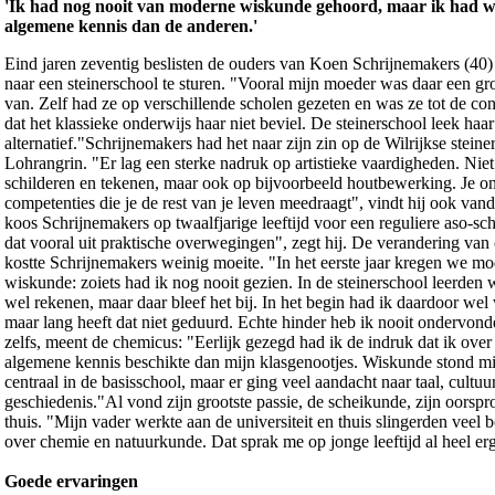
'Ik had nog nooit van moderne wiskunde gehoord, maar ik had w
algemene kennis dan de anderen.'
Eind jaren zeventig beslisten de ouders van Koen Schrijnemakers (40
naar een steinerschool te sturen. "Vooral mijn moeder was daar een gr
van. Zelf had ze op verschillende scholen gezeten en was ze tot de c
dat het klassieke onderwijs haar niet beviel. De steinerschool leek haa
alternatief."Schrijnemakers had het naar zijn zin op de Wilrijkse steine
Lohrangrin. "Er lag een sterke nadruk op artistieke vaardigheden. Niet
schilderen en tekenen, maar ook op bijvoorbeeld houtbewerking. Je on
competenties die je de rest van je leven meedraagt", vindt hij ook va
koos Schrijnemakers op twaalfjarige leeftijd voor een reguliere aso-sc
dat vooral uit praktische overwegingen", zegt hij. De verandering va
kostte Schrijnemakers weinig moeite. "In het eerste jaar kregen we m
wiskunde: zoiets had ik nog nooit gezien. In de steinerschool leerden 
wel rekenen, maar daar bleef het bij. In het begin had ik daardoor we
maar lang heeft dat niet geduurd. Echte hinder heb ik nooit ondervon
zelfs, meent de chemicus: "Eerlijk gezegd had ik de indruk dat ik over
algemene kennis beschikte dan mijn klasgenootjes. Wiskunde stond m
centraal in de basisschool, maar er ging veel aandacht naar taal, cultuu
geschiedenis."Al vond zijn grootste passie, de scheikunde, zijn oorspr
thuis. "Mijn vader werkte aan de universiteit en thuis slingerden veel
over chemie en natuurkunde. Dat sprak me op jonge leeftijd al heel er
Goede ervaringen