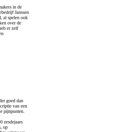
makers in de
ebedrijf Janssen
l, al spelen ook
iken over de
eb er zelf
en
nder goed dan
scriptie van een
e pijnpunten.
0 zesdejaars
n, op