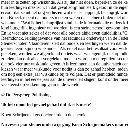
meer in te zetten op wiskunde. Als zij dat niet doen, beperken ze de k
hun leerlingen drastisch. In dat geval zorgt hun sterk geloof in de eige
ervoor dat ze uit het oog verliezen wat maatschappelijk belangrijk wo
den Broeck meent dat ouders moeten weten dat steinerscholen niet uit
wiskunde. "Wat ik het belangrijkst vind, is de informatie die ouders kr
kind burgerlijk ingenieur wil worden, is een steinerschool gewoon niet
En ik weet niet zeker of dat voor alle ouders altijd even duidelijk is."G
Raemdonck, leidinggevende van het secundair onderwijs van de Feder
Steinerscholen Vlaanderen, stelt dat ouders en leerlingen weten dat de 
georiënteerd zijn op wiskunde. "Als enkel naar het resultaat voor wis
gekeken, worden we afgerekend op iets waar we eigenlijk niet op mi
zouden dan ook alleen vergeleken moeten worden met reguliere secun
die ook vier uur wiskunde geven. Als leerlingen aan de universiteit een
kiezen waar meer wiskunde voor nodig is dan ze gehad hebben, raden
om nog een extra jaar wiskunde bij te volgen. Dat er gemiddeld minde
leerlingen in het eerste jaar aan de universiteit slagen, komt onder mee
vaak eerst op verkenning gaan in de wereld."
© De Persgroep Publishing
'Ik heb nooit het gevoel gehad dat ik iets miste'
Koen Schrijnemakers doctoreerde in de chemie
Na zeven jaar steineronderwijs ging Koen Schrijnemakers naar ee