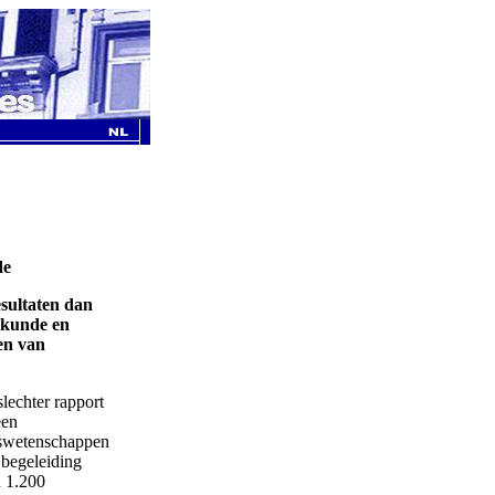
de
esultaten dan
iskunde en
en van
slechter rapport
een
jswetenschappen
 begeleiding
n 1.200