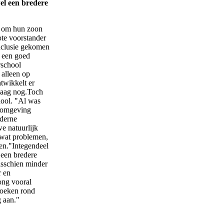
el een bredere
) om hun zoon
ote voorstander
onclusie gekomen
r een goed
rschool
 alleen op
twikkelt er
ndaag nog.Toch
hool. "Al was
n omgeving
oderne
we natuurlijk
l wat problemen,
den."Integendeel
 een bredere
isschien minder
r en
ong vooral
 boeken rond
g aan."