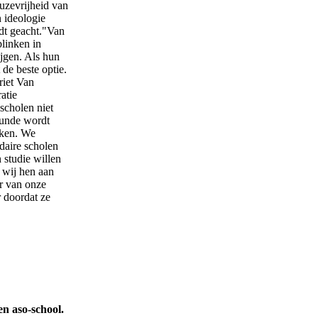
euzevrijheid van
n ideologie
rdt geacht."Van
blinken in
ijgen. Als hun
 de beste optie.
riet Van
atie
scholen niet
kunde wordt
kken. We
daire scholen
 studie willen
 wij hen aan
r van onze
r doordat ze
n aso-school.