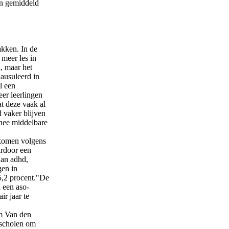
len gemiddeld
akken. In de
 meer les in
, maar het
ausuleerd in
l een
eer leerlingen
at deze vaak al
d vaker blijven
snee middelbare
 komen volgens
ardoor een
aan adhd,
gen in
 5,2 procent."De
 een aso-
ir jaar te
m Van den
erscholen om