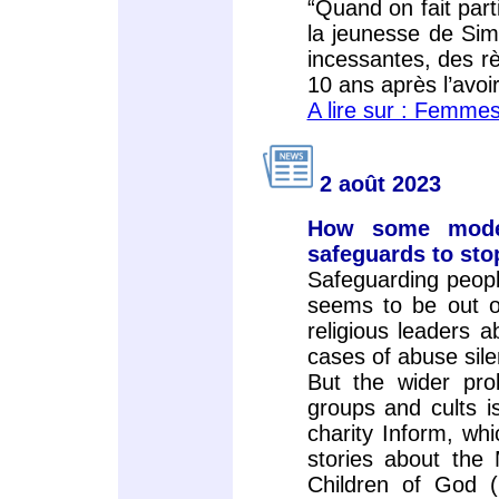
“Quand on fait parti
la jeunesse de Sim
incessantes, des r
10 ans après l’avoir
A lire sur : Femmes
2 août 2023
How some mode
safeguards to sto
Safeguarding peopl
seems to be out of
religious leaders 
cases of abuse sile
But the wider pro
groups and cults i
charity Inform, wh
stories about the 
Children of God (