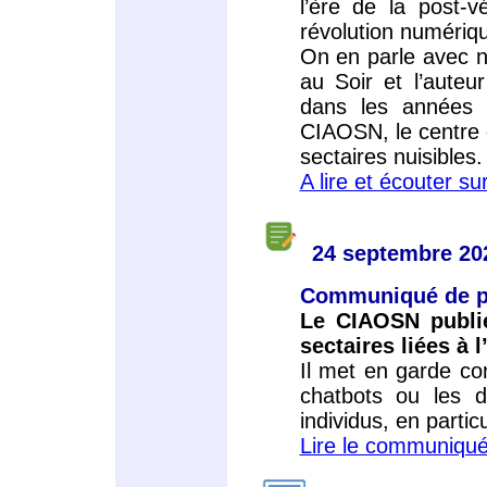
l’ère de la post-v
révolution numériq
On en parle avec no
au Soir et l’auteu
dans les années 9
CIAOSN, le centre d
sectaires nuisibles.
A lire et écouter 
24 septembre 20
Communiqué de p
Le CIAOSN publ
sectaires liées à l
Il met en garde con
chatbots ou les d
individus, en partic
Lire le communiqu