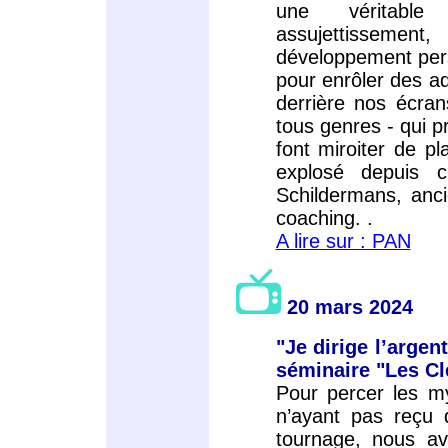
une véritable 
assujettissement
développement pers
pour enrôler des ad
derrière nos écra
tous genres - qui pr
font miroiter de pl
explosé depuis c
Schildermans, anc
coaching. .
A lire sur : PAN
20 mars 2024
"Je dirige l’argen
séminaire "Les Cl
Pour percer les my
n’ayant pas reçu
tournage, nous avo