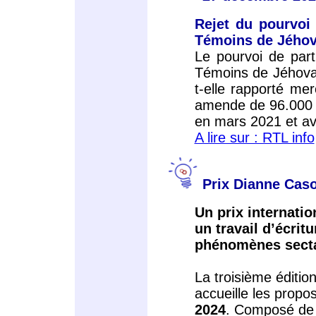
Rejet du pourvoi 
Témoins de Jého
Le pourvoi de part
Témoins de Jéhovah
t-elle rapporté me
amende de 96.000 e
en mars 2021 et ava
A lire sur : RTL info
Prix Dianne Caso
Un prix internatio
un travail d’écrit
phénomènes secta
La troisième éditio
accueille les propo
2024
. Composé de d